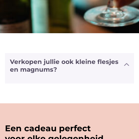
Verkopen jullie ook kleine flesjes
en magnums?
We hebben halve flesjes en magnums
van een aantal witte en rode wijnen
alsook van sommige bubbels. We
hebben zelfs van enkele wijnen ook het
'vliegtuig' formaat (+/- 20cl).
Een cadeau perfect
voor elke gelegenheid