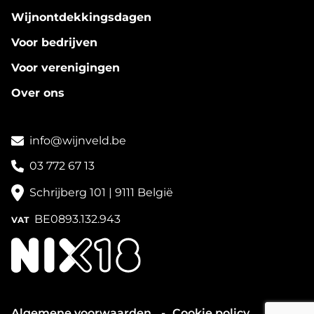
Wijnontdekkingsdagen
Voor bedrijven
Voor verenigingen
Over ons
info@wijnveld.be
03 772 67 13
Schrijberg 101 | 9111 België
BE0893.132.943
VAT
Algemene voorwaarden
Cookie policy