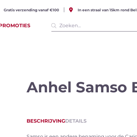
Gratis verzending vanaf €100
In een straal van 15km rond Bel
PROMOTIES
e producten
(513 items)
Anhel Samso B
serende
Witte wijn
Rosé w
BESCHRIJVING
DETAILS
Samso is een andere benaming voor de Carig