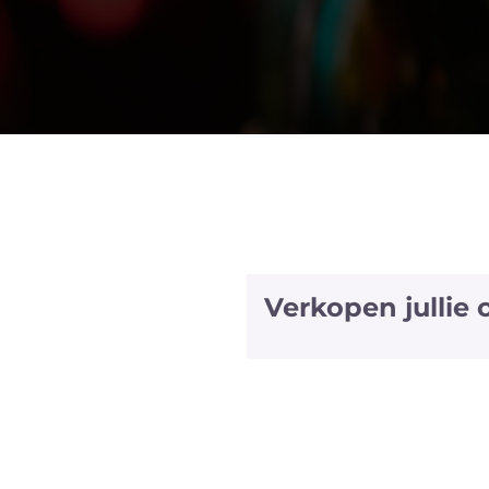
Verkopen jullie
We hebben halve fles
bubbels. We hebben zel