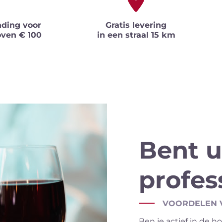
nding voor
Gratis levering
oven € 100
in een straal 15 km
Bent u
profes
VOORDELEN 
Ben je actief in de ho