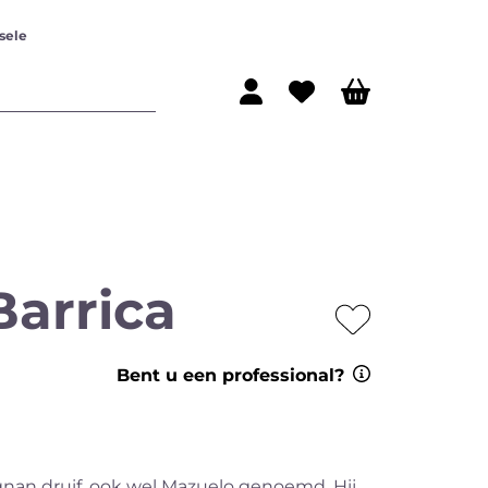
sele
arrica
ijn
Rode wijn
Bent u een professional?
nan druif, ook wel Mazuelo genoemd. Hij