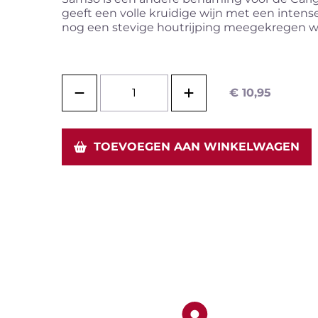
geeft een volle kruidige wijn met een inten
nog een stevige houtrijping meegekregen waar
pakketten
Wijnontdekkingsdagen
Bier
€
10,95
TOEVOEGEN AAN WINKELWAGEN
o