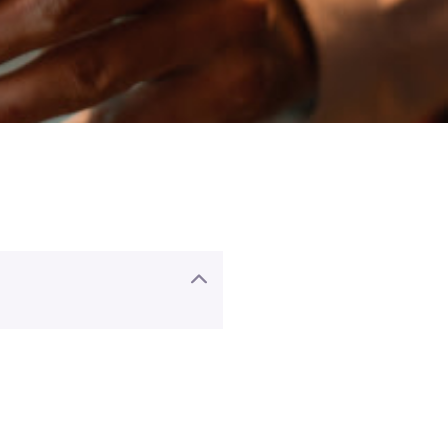
lsook van sommige
cl).