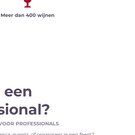
Meer dan 400 wijnen
 een
sional?
VOOR PROFESSIONALS
reca, events, of organiseer je een feest?