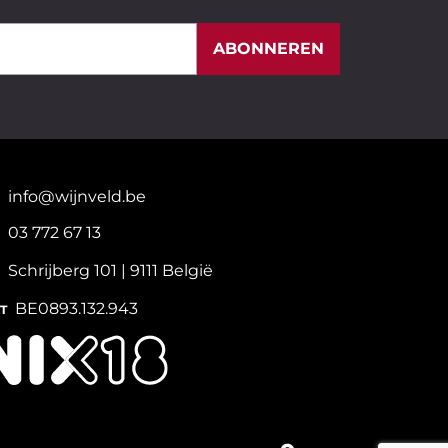
ABONNEREN
info@wijnveld.be
03 772 67 13
Schrijberg 101 | 9111 België
BE0893.132.943
T