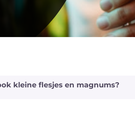
 ook kleine flesjes en magnums?
jes en magnums van een aantal witte en rode wijnen a
fs van enkele wijnen ook het 'vliegtuig' formaat (+/- 20