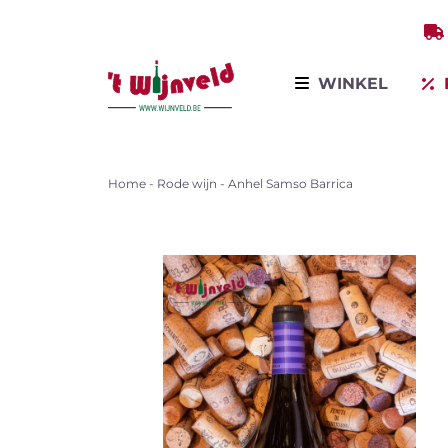
WINKEL
Home
-
Rode wijn
-
Anhel Samso Barrica
Bekijk all
Winkel op producten
Winkel per land
Winkel op variëteit
Mous
wijn
Bestsellers
Promoties
Wijnontdekkingsdagen
Voor bedrijven