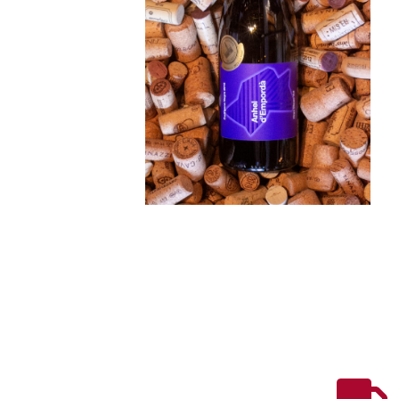
Voor verenigingen
Over ons
Contact
Wijn
Port