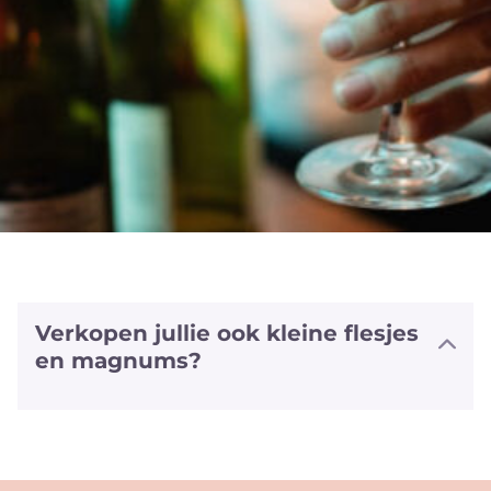
Verkopen jullie ook kleine flesjes
en magnums?
We hebben halve flesjes en magnums
van een aantal witte en rode wijnen
alsook van sommige bubbels. We
hebben zelfs van enkele wijnen ook het
'vliegtuig' formaat (+/- 20cl).