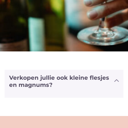
Verkopen jullie ook kleine flesjes
en magnums?
We hebben halve flesjes en magnums
van een aantal witte en rode wijnen
alsook van sommige bubbels. We
hebben zelfs van enkele wijnen ook het
'vliegtuig' formaat (+/- 20cl).