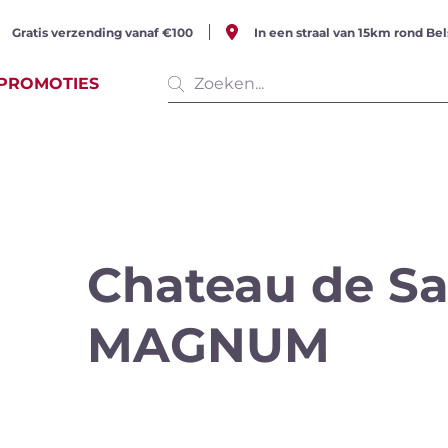
Gratis verzending vanaf €100
In een straal van 15km rond Bel
PROMOTIES
e producten
(513 items)
Chateau de Sa
serende
Witte wijn
Rosé w
MAGNUM