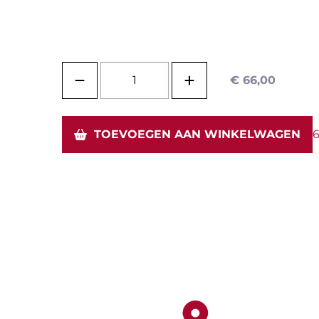
pakketten
Wijnontdekkingsdagen
Bier
€
66,00
TOEVOEGEN AAN WINKELWAGEN
6
o