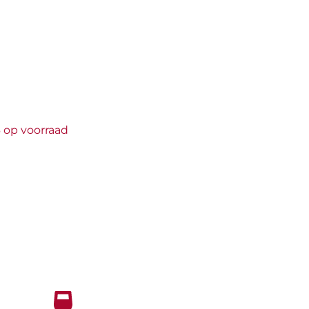
Alcoholvrije
dranken
 op voorraad