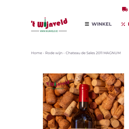
WINKEL
Home
-
Rode wijn
-
Chateau de Sales 2011 MAGNUM
Bekijk all
Winkel op producten
Winkel per land
Winkel op variëteit
Mous
wijn
Bestsellers
Promoties
Wijnontdekkingsdagen
Voor bedrijven