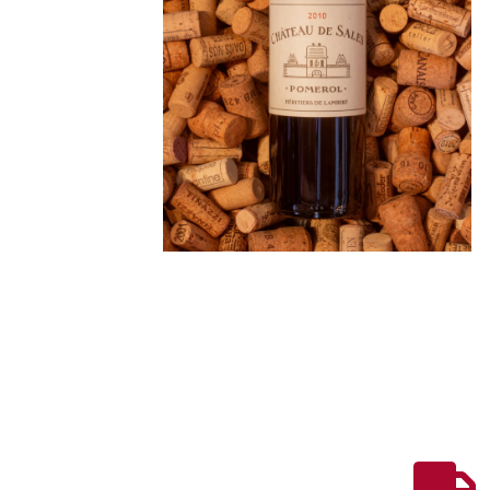
Voor verenigingen
Over ons
Contact
Wijn
Port