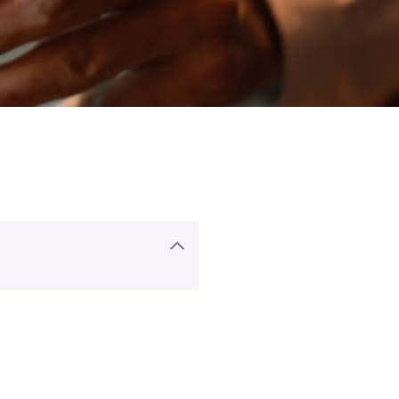
lsook van sommige
cl).