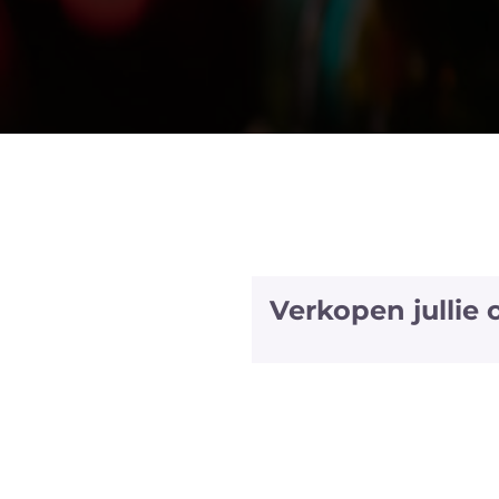
Verkopen jullie
We hebben halve fles
bubbels. We hebben zel