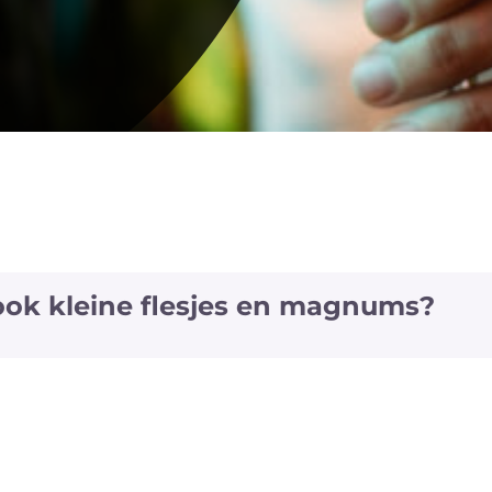
 ook kleine flesjes en magnums?
jes en magnums van een aantal witte en rode wijnen a
fs van enkele wijnen ook het 'vliegtuig' formaat (+/- 20