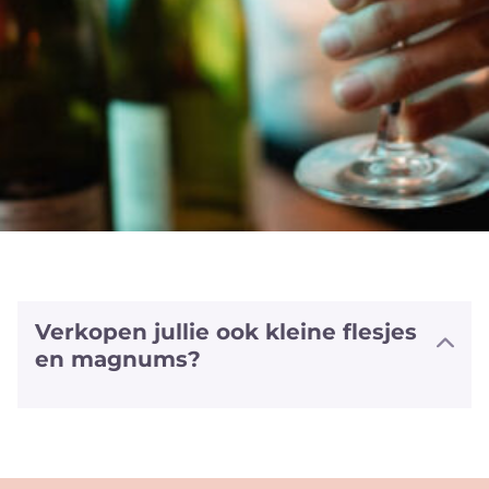
Verkopen jullie ook kleine flesjes
en magnums?
We hebben halve flesjes en magnums
van een aantal witte en rode wijnen
alsook van sommige bubbels. We
hebben zelfs van enkele wijnen ook het
'vliegtuig' formaat (+/- 20cl).