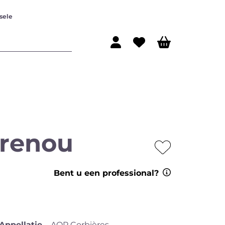
sele
rrenou
ijn
Rode wijn
Bent u een professional?
Appellatie
AOP Corbières