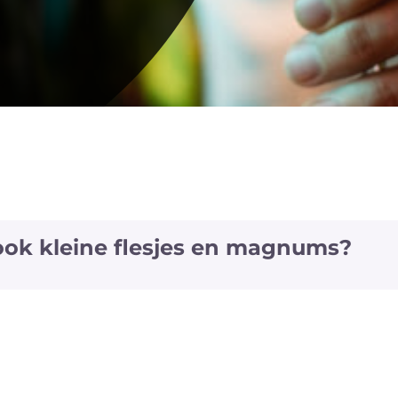
 ook kleine flesjes en magnums?
jes en magnums van een aantal witte en rode wijnen a
fs van enkele wijnen ook het 'vliegtuig' formaat (+/- 20