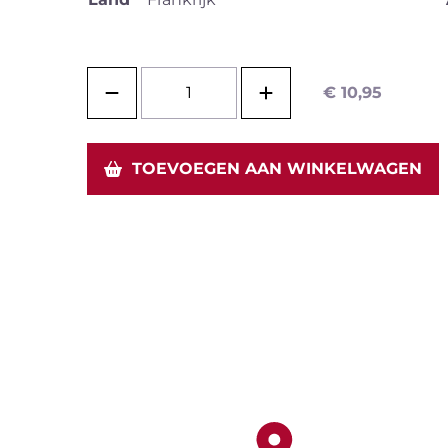
pakketten
Wijnontdekkingsdagen
Bier
€
10,95
TOEVOEGEN AAN WINKELWAGEN
o