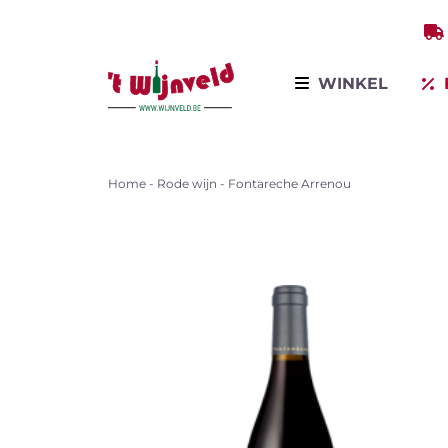
WINKEL
Home
-
Rode wijn
-
Fontareche Arrenou
Bekijk all
Winkel op producten
Winkel per land
Winkel op variëteit
Mous
wijn
Bestsellers
Promoties
Wijnontdekkingsdagen
Voor bedrijven