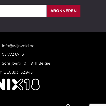
ABONNEREN
info@wijnveld.be
03 772 67 13
Schrijberg 101 | 9111 België
BE0893.132.943
T