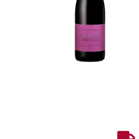
Voor verenigingen
Over ons
Contact
Wijn
Port