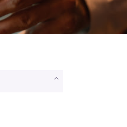
lsook van sommige
cl).