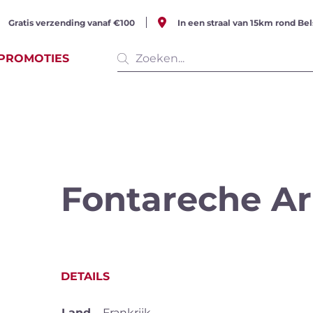
Gratis verzending vanaf €100
In een straal van 15km rond Bel
PROMOTIES
e producten
(513 items)
Fontareche A
serende
Witte wijn
Rosé w
DETAILS
Land
Frankrijk