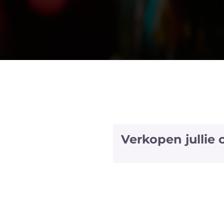
Verkopen jullie
We hebben halve fles
bubbels. We hebben zel