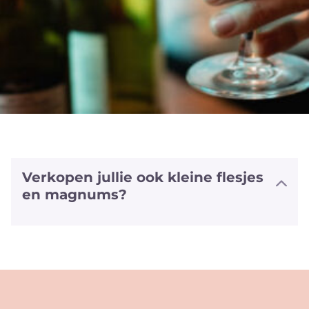
Verkopen jullie ook kleine flesjes
en magnums?
We hebben halve flesjes en magnums
van een aantal witte en rode wijnen
alsook van sommige bubbels. We
hebben zelfs van enkele wijnen ook het
'vliegtuig' formaat (+/- 20cl).