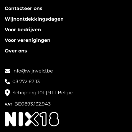
Contacteer ons
Wijnontdekkingsdagen
Voor bedrijven
Voor verenigingen
Over ons
info@wijnveld.be
03 772 67 13
Schrijberg 101 | 9111 België
BE0893.132.943
VAT