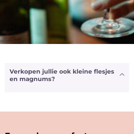
Verkopen jullie ook kleine flesjes
en magnums?
We hebben halve flesjes en magnums
van een aantal witte en rode wijnen
alsook van sommige bubbels. We
hebben zelfs van enkele wijnen ook het
'vliegtuig' formaat (+/- 20cl).