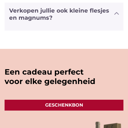
Verkopen jullie ook kleine flesjes
en magnums?
We hebben halve flesjes en magnums
van een aantal witte en rode wijnen
alsook van sommige bubbels. We
hebben zelfs van enkele wijnen ook het
'vliegtuig' formaat (+/- 20cl).
Een cadeau perfect
voor elke gelegenheid
GESCHENKBON