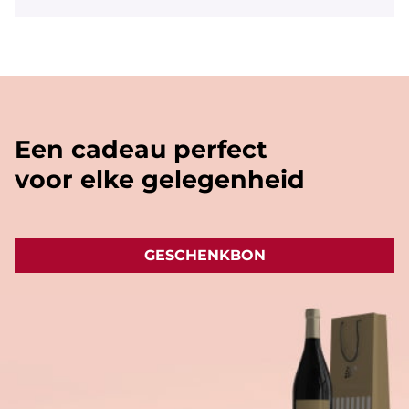
We hebben halve flesjes en magnums
van een aantal witte en rode wijnen
alsook van sommige bubbels. We
hebben zelfs van enkele wijnen ook het
'vliegtuig' formaat (+/- 20cl).
Een cadeau perfect
voor elke gelegenheid
GESCHENKBON