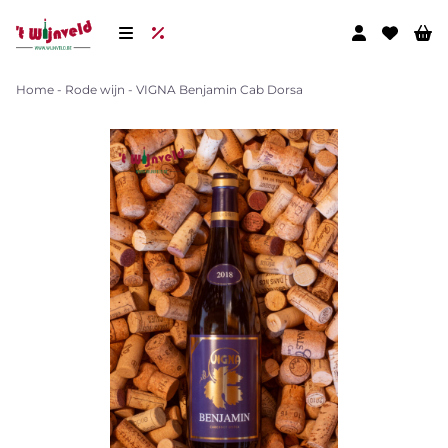
Home
-
Rode wijn
-
VIGNA Benjamin Cab Dorsa