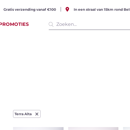
Gratis verzending vanaf €100
In een straal van 15km rond Bel
PROMOTIES
e producten
(513 items)
serende
Witte wijn
Rosé w
Terra Alta