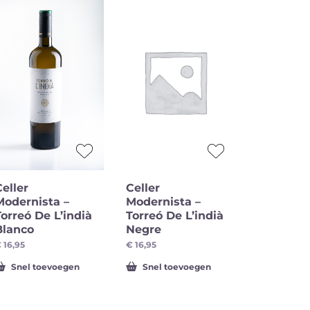
n
Alcoholvrije
dranken
Celler
Celler
Modernista –
Modernista –
Torreó De L’indià
Torreó De L’indià
Blanco
Negre
€
16,95
€
16,95
Snel toevoegen
Snel toevoegen