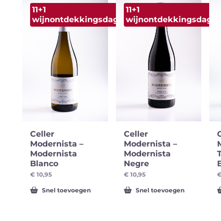
11+1
11+1
wijnontdekkingsdagen
wijnontdekkingsdage
pakketten
Wijnontdekkingsdagen
Bier
Celler
Celler
o
Modernista –
Modernista –
Modernista
Modernista
Blanco
Negre
€
10,95
€
10,95
Snel toevoegen
Snel toevoegen