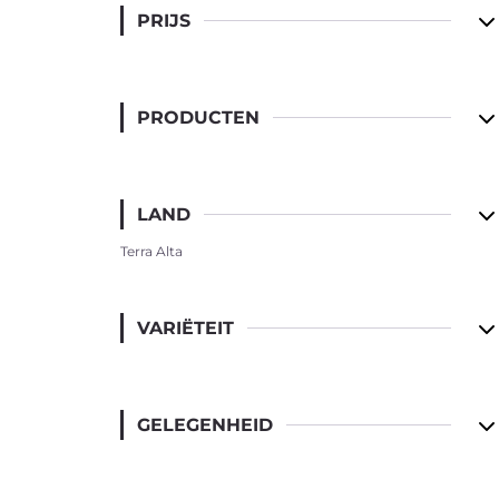
Voor verenigingen
PRIJS
Over ons
Contact
Wijn
PRODUCTEN
LAND
Terra Alta
Port
VARIËTEIT
GELEGENHEID