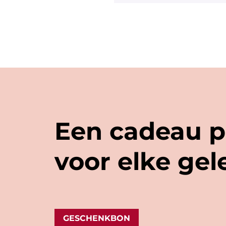
bubbels. We hebben zel
Een cadeau p
voor elke ge
GESCHENKBON