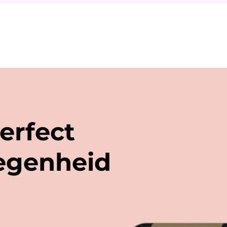
fs van enkele wijnen ook het 'vliegtuig' formaat (+/- 20
erfect
legenheid