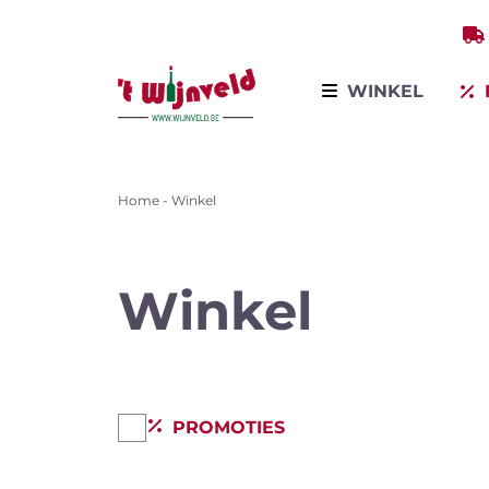
WINKEL
Home
-
Winkel
Bekijk all
Winkel op producten
Winkel per land
Winkel op variëteit
Winkel
Mous
wijn
Bestsellers
Promoties
PROMOTIES
Wijnontdekkingsdagen
Voor bedrijven