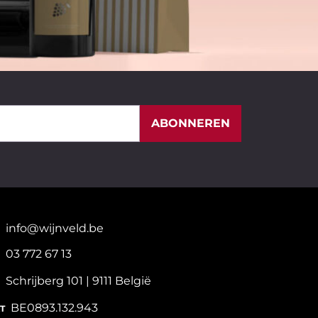
ABONNEREN
info@wijnveld.be
03 772 67 13
Schrijberg 101 | 9111 België
BE0893.132.943
T