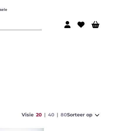
sele
ijn
Rode wijn
Visie
20
40
80
Sorteer op