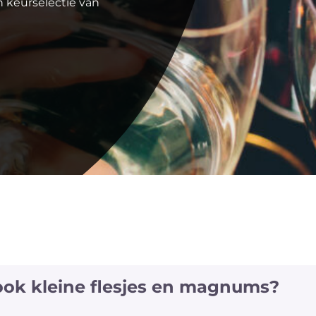
 keurselectie van
 ook kleine flesjes en magnums?
jes en magnums van een aantal witte en rode wijnen a