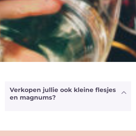
Verkopen jullie ook kleine flesjes
en magnums?
We hebben halve flesjes en magnums
van een aantal witte en rode wijnen
alsook van sommige bubbels. We
hebben zelfs van enkele wijnen ook het
'vliegtuig' formaat (+/- 20cl).