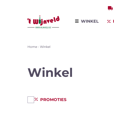
WINKEL
Home
-
Winkel
Bekijk all
Winkel op producten
Winkel per land
Winkel op variëteit
Winkel
Mous
wijn
Bestsellers
Promoties
PROMOTIES
Wijnontdekkingsdagen
Voor bedrijven