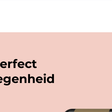
fs van enkele wijnen ook het 'vliegtuig' formaat (+/- 20
erfect
legenheid