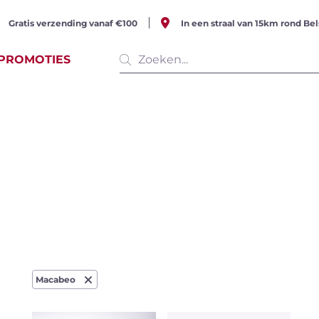
Gratis verzending vanaf €100
In een straal van 15km rond Bel
PROMOTIES
e producten
(513 items)
serende
Witte wijn
Rosé w
Macabeo