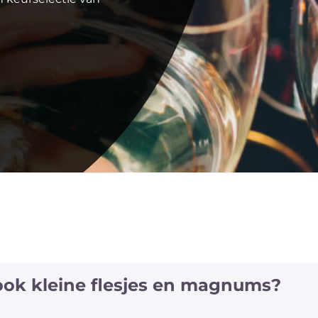
 ook kleine flesjes en magnums?
jes en magnums van een aantal witte en rode wijnen a