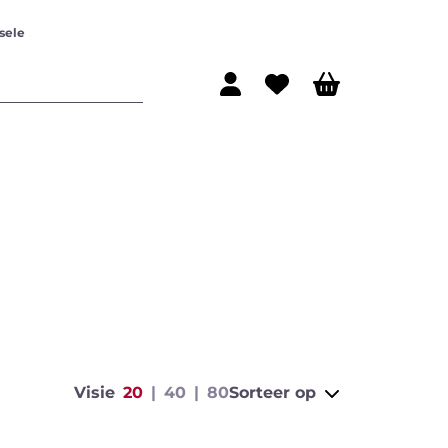
sele
ijn
Rode wijn
Visie
20
40
80
Sorteer op