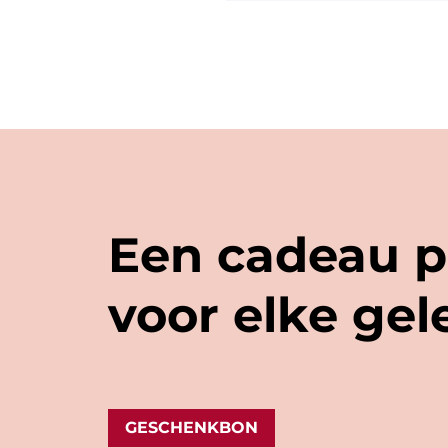
bubbels. We hebben zel
Een cadeau p
voor elke ge
GESCHENKBON