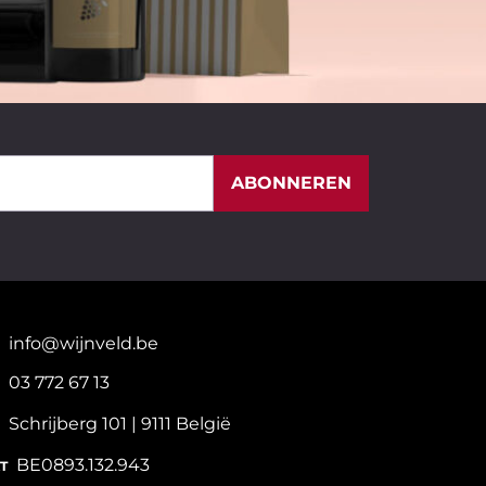
ABONNEREN
info@wijnveld.be
03 772 67 13
Schrijberg 101 | 9111 België
BE0893.132.943
T