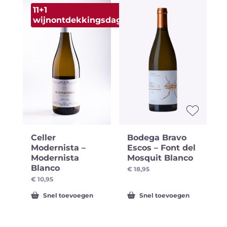
11+1
wijnontdekkingsdagen
pakketten
Wijnontdekkingsdagen
Bier
Celler
Bodega Bravo
o
Modernista –
Escos – Font del
Modernista
Mosquit Blanco
Blanco
€
18,95
€
10,95
Snel toevoegen
Snel toevoegen