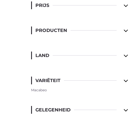
Voor verenigingen
PRIJS
Over ons
Contact
Wijn
PRODUCTEN
LAND
VARIËTEIT
Port
Macabeo
GELEGENHEID