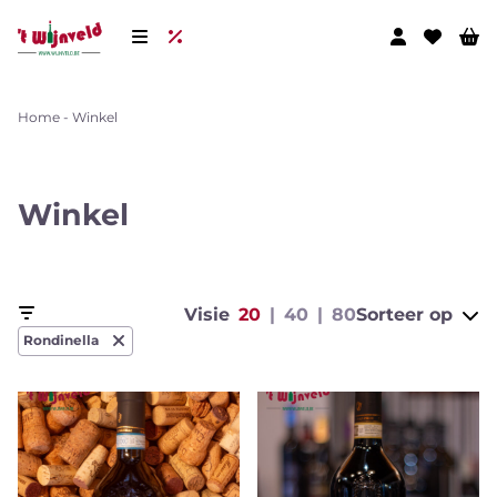
Home
-
Winkel
Winkel
Visie
20
40
80
Sorteer op
Rondinella