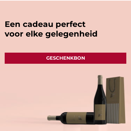
'vliegtuig' formaat (+/- 20cl).
Een cadeau perfect
voor elke gelegenheid
GESCHENKBON