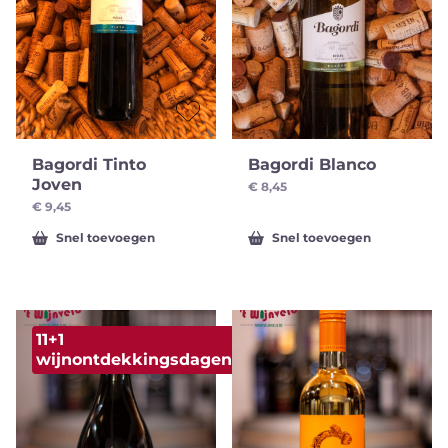
Bagordi Tinto
Bagordi Blanco
Joven
€
8,45
€
9,45
Snel toevoegen
Snel toevoegen
11+1
wijnontdekkingsdagen