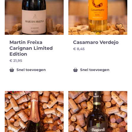
Martin Freixa
Casamaro Verdejo
Carignan Limited
€
8,45
Edition
€
21,95
Snel toevoegen
Snel toevoegen