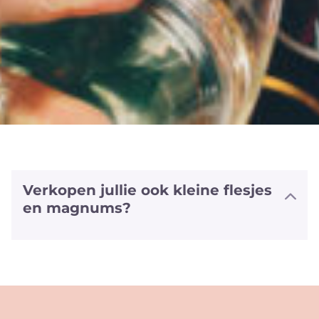
Verkopen jullie ook kleine flesjes
en magnums?
We hebben halve flesjes en magnums
van een aantal witte en rode wijnen
alsook van sommige bubbels. We
hebben zelfs van enkele wijnen ook het
'vliegtuig' formaat (+/- 20cl).