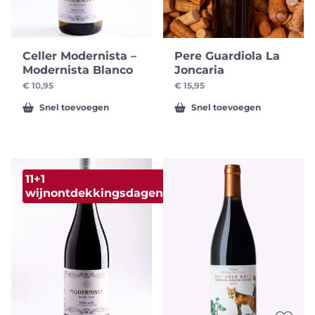
Celler Modernista –
Pere Guardiola La
Modernista Blanco
Joncaria
€
10,95
€
15,95
Snel toevoegen
Snel toevoegen
11+1
wijnontdekkingsdagen