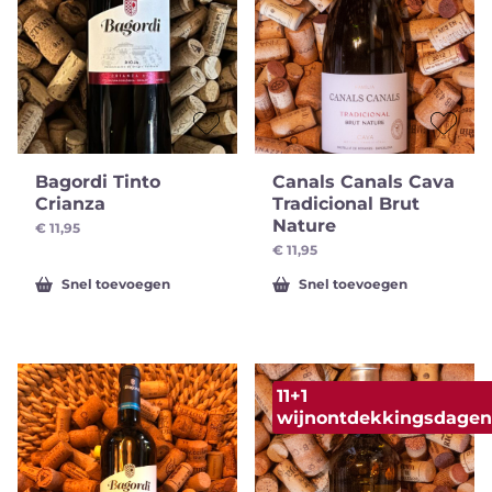
Bagordi Tinto
Canals Canals Cava
Crianza
Tradicional Brut
Nature
€
11,95
€
11,95
Snel toevoegen
Snel toevoegen
11+1
wijnontdekkingsdagen