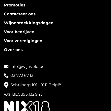
Promoties
Contacteer ons
Wijnontdekkingsdagen
Voor bedrijven
Voor verenigingen
Over ons
info@wijnveld.be
03 772 67 13
Schrijberg 101 | 9111 België
BE0893.132.943
VAT